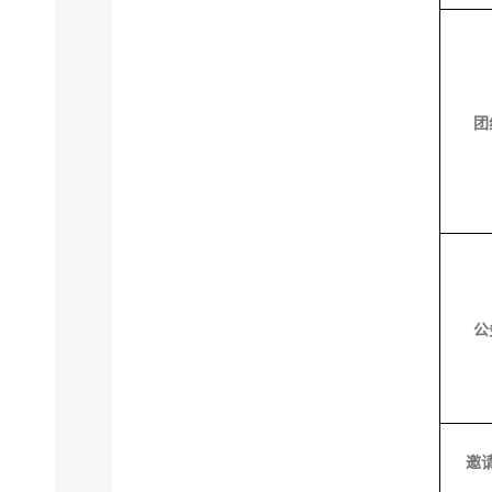
团
公
邀